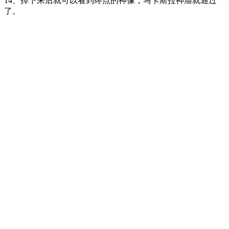
14、掉下来后就可以看到终点的神像，马卡斯拉神庙就通过
了。