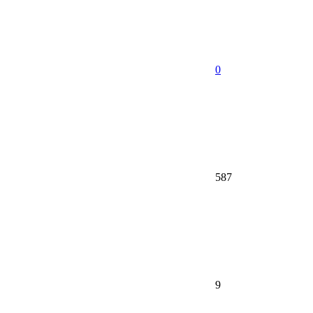
0
587
9