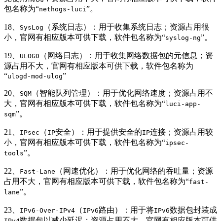
包名称为“
”。
nethogs-luci
18、
（系统日志）：用于收集系统日志；资源占用很
SysLog
小，官网有相应版本可供下载，软件包名称为“
”。
syslog-ng
19、
（网络日志）：用于收集网络数据包的元信息；资
ULOGD
源占用不大，官网有相应版本可供下载，软件包名称为
“
”
ulogd-mod-ulog
20、
（智能队列管理）：用于优化网络速度；资源占用不
SQM
大，官网有相应版本可供下载，软件包名称为“
luci-app-
”。
sqm
21、
（
安全）：用于提供安全的
连接；资源占用较
IPsec
IP
IP
小，官网有相应版本可供下载，软件包名称为“
ipsec-
”。
tools
22、
（网速优化）：用于优化网络的吞吐量；资源
Fast-Lane
占用不大，官网有相应版本可供下载，软件包名称为“
fast-
”。
lane
23、
（
路由）：用于将
数据包封装成
IPv6-Over-IPv4
IPv6
IPv6
数据包以减少延迟；资源占用不大，官网有相应版本可供
IPv4