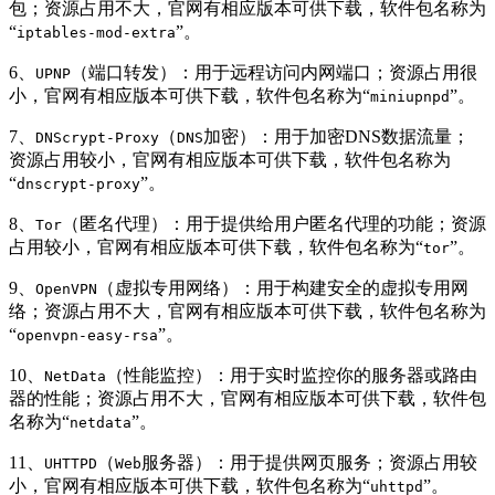
包；资源占用不大，官网有相应版本可供下载，软件包名称为
“
”。
iptables-mod-extra
6、
（端口转发）：用于远程访问内网端口；资源占用很
UPNP
小，官网有相应版本可供下载，软件包名称为“
”。
miniupnpd
7、
（
加密）：用于加密DNS数据流量；
DNScrypt-Proxy
DNS
资源占用较小，官网有相应版本可供下载，软件包名称为
“
”。
dnscrypt-proxy
8、
（匿名代理）：用于提供给用户匿名代理的功能；资源
Tor
占用较小，官网有相应版本可供下载，软件包名称为“
”。
tor
9、
（虚拟专用网络）：用于构建安全的虚拟专用网
OpenVPN
络；资源占用不大，官网有相应版本可供下载，软件包名称为
“
”。
openvpn-easy-rsa
10、
（性能监控）：用于实时监控你的服务器或路由
NetData
器的性能；资源占用不大，官网有相应版本可供下载，软件包
名称为“
”。
netdata
11、
（
服务器）：用于提供网页服务；资源占用较
UHTTPD
Web
小，官网有相应版本可供下载，软件包名称为“
”。
uhttpd