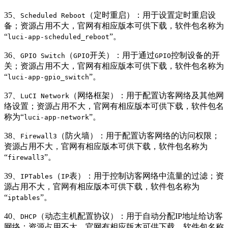
35、
（定时重启）：用于设置定时重启设
Scheduled Reboot
备；资源占用不大，官网有相应版本可供下载，软件包名称为
“
”。
luci-app-scheduled_reboot
36、
（
开关）：用于通过
控制设备的开
GPIO Switch
GPIO
GPIO
关；资源占用不大，官网有相应版本可供下载，软件包名称为
“
”。
luci-app-gpio_switch
37、
（网络框架）：用于配置访客网络及其他网
LuCI Network
络设置；资源占用不大，官网有相应版本可供下载，软件包名
称为“
”。
luci-app-network
38、
（防火墙）：用于配置访客网络的访问权限；
Firewall3
资源占用不大，官网有相应版本可供下载，软件包名称为
“
”。
firewall3
39、
（
表）：用于控制访客网络中流量的过滤；资
IPTables
IP
源占用不大，官网有相应版本可供下载，软件包名称为
“
”。
iptables
40、
（动态主机配置协议）：用于自动分配IP地址给访客
DHCP
网络；资源占用不大，官网有相应版本可供下载，软件包名称