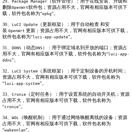
29、
（软件管理）：用于在线安装、升级和
Package Manager
删除
软件包；资源占用不大，官网有相应版本可供下
OpenWrt
载，软件包名称为“
”。
opkg
30、
（更新框架）：用于自动检查 和安
LuCI Update
装
更新；资源占用不大，官网有相应版本可供下载，
OpenWrt
软件包名称为“
”。
luci-app-update
31、
（动态
）：用于绑定域名到开放的端口；资源占
DDNS
DNS
用不大，官网有相应版本可供下载，软件包名称为“
luci-app-
”。
ddns
32、
（系统框架）：用于定制设备的开机时间；
LuCI System
资源占用不大，官网有相应版本可供下载，软件包名称为
“
”。
luci-app-system
33、
（定时任务）：用于设置系统的自动开关机；资源
Cronie
占用不大，官网有相应版本可供下载，软件包名称为
“
”。
cronie
34、
（唤醒机制）：用于通过网络唤醒离线的设备；资源
WOL
占用不大，官网有相应版本可供下载，软件包名称为
“
”。
wakeonlan