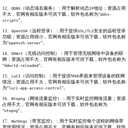
12、
（动态域名服务）：用于解析动态
地址；资源占用
DDNS
IP
不大，官网有相应版本可供下载，软件包名称为“
ddns-
”。
scripts
13、
（远程登录）：用于提供
安全的远程登录
OpenSSH
SSL/TLS
功能；资源占用很小，官网有相应版本可供下载，软件包名称
为“
”。
openssh-server
14、
（无线访问控制）：用于管理无线网络中设备的联
DDWrt
网；资源占用不大，官网有相应版本可供下载，软件包名称为
“
”。
ddwrtd-reloaded
15、
（访问控制）：用于提供Web界面来管理设备的联网
LuCI
情况；资源占用不大，官网有相应版本可供下载，软件包名称
为“
”。
luci-app-access-control
16、
（网络流量监控）：用于实时监控网络流量；资源
Ntopng
占用不大，官网有相应版本可供下载，软件包名称为
“
”。
ntopng
17、
（带宽监控）：用于实时监控每个进程的网络带
NetHogs
宽使用情况；资源占用不大，官网有相应版本可供下载，软件