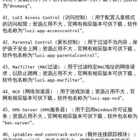
为“
”。
dnsmasq
41、
（访问控制）：用于配置儿童模式
LuCI Access Control
的访问权限；资源占用不大，官网有相应版本可供下载，软件
包名称为“
”。
luci-app-accesscontrol
42、
（家长控制）：用于过滤不当内容，保
Parental Control
护孩子安全上网；资源占用不大，官网有相应版本可供下载，
软件包名称为“
”。
luci-app-parentalcontrol
43、
（
过滤）：用于过滤特定
地址的网络请
Macfilter
MAC
MAC
求，以防止蹭网；资源占用不大，官网有相应版本可供下载，
软件包名称为“
”。
luci-app-macfilter
44、
（网络加速器）：用于游戏加速；资源占用不大，官
NCD
网有相应版本可供下载，软件包名称为“
”。
luci-app-ncd
45、
（
服务器）：用于启用
许可证服
KMS-Server
KMS
Windows
务；资源占用不大，官网有相应版本可供下载，软件包名称为
“
”。
kms-server
46、
（额外连接跟踪模块）：
iptables-mod-conntrack-extra