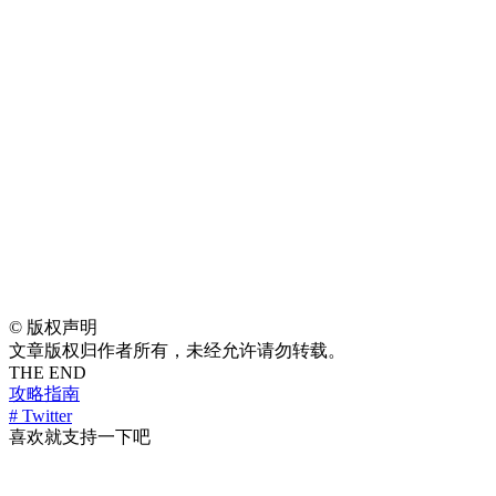
©
版权声明
文章版权归作者所有，未经允许请勿转载。
THE END
攻略指南
# Twitter
喜欢就支持一下吧