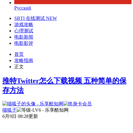
Русский
SBTI 在线测试
NEW
游戏攻略
心理测试
电影新闻
电影影评
首页
攻略指南
正文
推特Twitter怎么下载视频 五种简单的保
存方法
喵呱子
6月9日 08:28更新