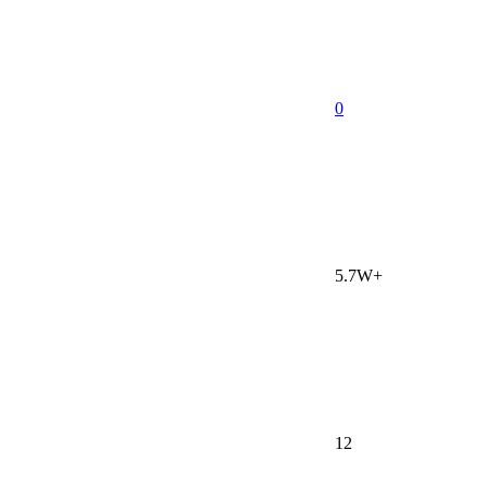
0
5.7W+
12