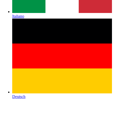
Italiano
Deutsch