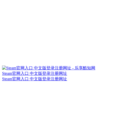
Steam官网入口 中文版登录注册网址
Steam官网入口 中文版登录注册网址