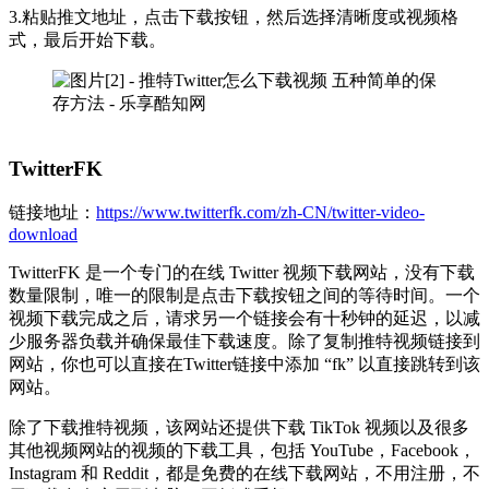
3.粘贴推文地址，点击下载按钮，然后选择清晰度或视频格
式，最后开始下载。
TwitterFK
链接地址：
https://www.twitterfk.com/zh-CN/twitter-video-
download
TwitterFK 是一个专门的在线 Twitter 视频下载网站，没有下载
数量限制，唯一的限制是点击下载按钮之间的等待时间。一个
视频下载完成之后，请求另一个链接会有十秒钟的延迟，以减
少服务器负载并确保最佳下载速度。除了复制推特视频链接到
网站，你也可以直接在Twitter链接中添加 “fk” 以直接跳转到该
网站。
除了下载推特视频，该网站还提供下载 TikTok 视频以及很多
其他视频网站的视频的下载工具，包括 YouTube，Facebook，
Instagram 和 Reddit，都是免费的在线下载网站，不用注册，不