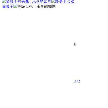
喵呱子
0
372