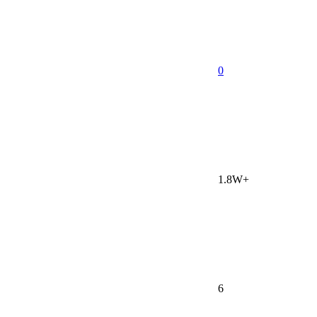
0
1.8W+
6