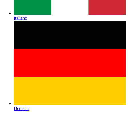
Italiano
Deutsch