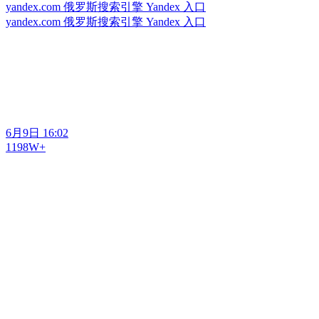
yandex.com 俄罗斯搜索引擎 Yandex 入口
yandex.com 俄罗斯搜索引擎 Yandex 入口
6月9日 16:02
1198W+