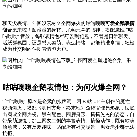
聊天没表情、斗图没素材？全网爆火的
咕咕嘎嘎可爱企鹅表情
包
合集来啦！圆滚滚的身材、呆萌无辜的眼神，搭配魔性 “咕
咕嘎嘎” 音效，每张表情包都可爱到犯规，不管是日常聊天、
活跃群氛围，还是怼人卖萌、表达情绪，都能精准拿捏，轻松
成为社交圈的斗图表情包大户。
咕咕嘎嘎企鹅表情包：为何火爆全网？
“咕咕嘎嘎” 原本是企鹅的拟声词，因 B 站 UP 主创作的魔性
视频爆火，搭配《明日方舟：终末地》企鹅管理员形象，彻底
出圈成全网热梗。黑白配色、圆胖身形、摇摇晃晃的姿态，自
带呆萌滤镜，加上网友二创的丰富表情、搞怪动作，既有软萌
治愈感，又有反差趣味，适配所有社交场景，男女老少都无法
抗拒。