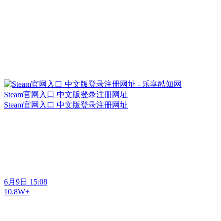
Steam官网入口 中文版登录注册网址
Steam官网入口 中文版登录注册网址
6月9日 15:08
10.8W+