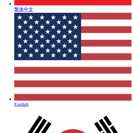
繁体中文
English