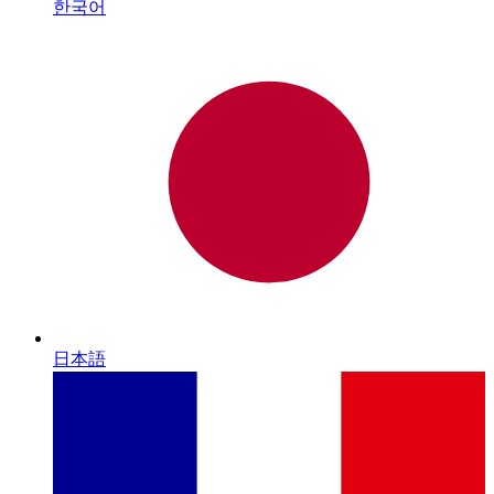
한국어
日本語