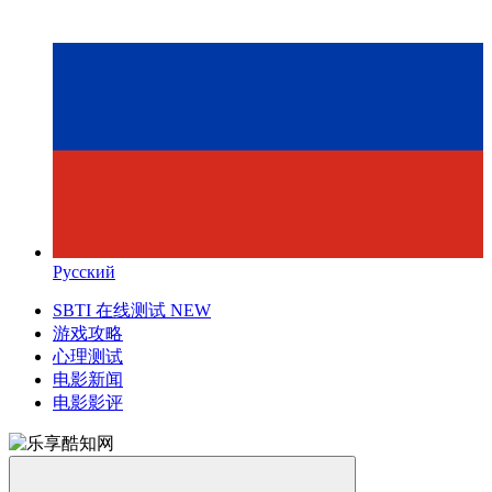
Русский
SBTI 在线测试
NEW
游戏攻略
心理测试
电影新闻
电影影评