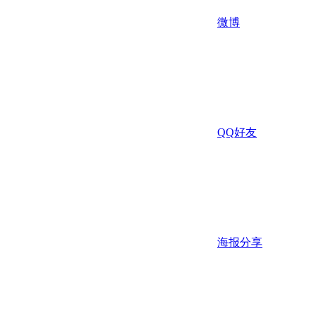
微博
QQ好友
海报分享