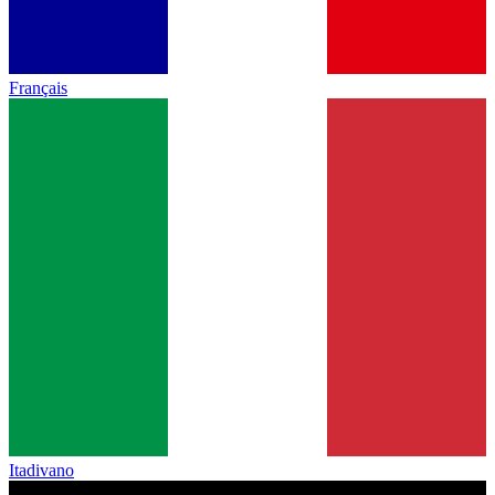
Français
Itadivano