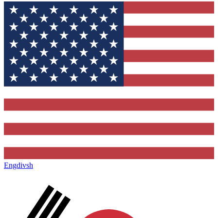
Engdivsh