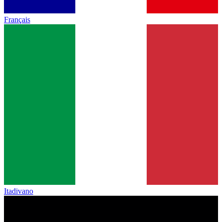
Français
Itadivano