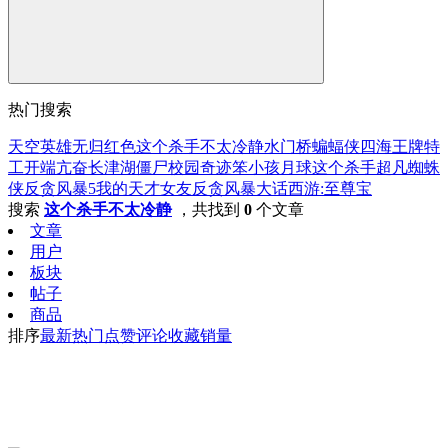
热门搜索
天空
英雄无归
红色
这个杀手不太冷静
水门桥
蝙蝠侠
四海
王牌特
工
开端
亢奋
长津湖
僵尸校园
奇迹笨小孩
月球
这个杀手
超凡蜘蛛
侠
反贪风暴5
我的天才女友
反贪风暴
大话西游:至尊宝
搜索
这个杀手不太冷静
，共找到
0
个文章
文章
用户
板块
帖子
商品
排序
最新
热门
点赞
评论
收藏
销量