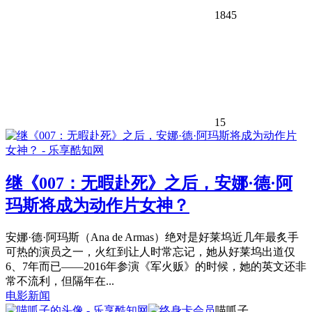
1845
15
继《007：无暇赴死》之后，安娜·德·阿
玛斯将成为动作片女神？
安娜·德·阿玛斯（Ana de Armas）绝对是好莱坞近几年最炙手
可热的演员之一，火红到让人时常忘记，她从好莱坞出道仅
6、7年而已——2016年参演《军火贩》的时候，她的英文还非
常不流利，但隔年在...
电影新闻
喵呱子