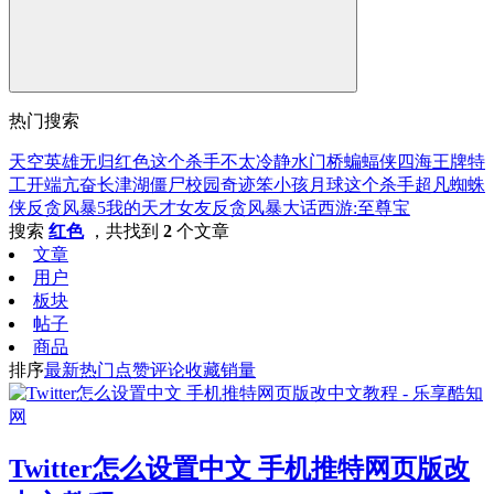
热门搜索
天空
英雄无归
红色
这个杀手不太冷静
水门桥
蝙蝠侠
四海
王牌特
工
开端
亢奋
长津湖
僵尸校园
奇迹笨小孩
月球
这个杀手
超凡蜘蛛
侠
反贪风暴5
我的天才女友
反贪风暴
大话西游:至尊宝
搜索
红色
，共找到
2
个文章
文章
用户
板块
帖子
商品
排序
最新
热门
点赞
评论
收藏
销量
Twitter怎么设置中文 手机推特网页版改