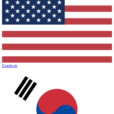
Engdivsh