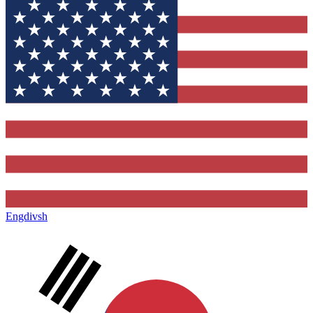
Engdivsh