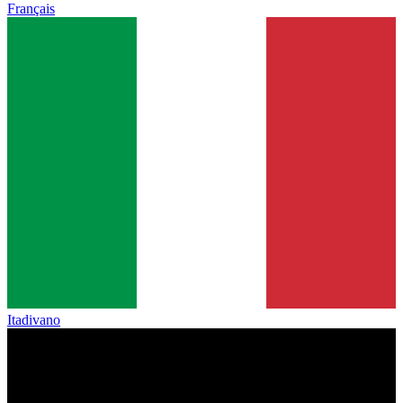
Français
Itadivano